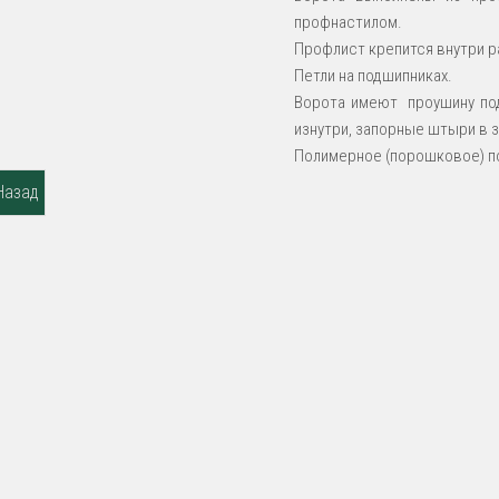
профнастилом.
Профлист крепится внутри р
Петли на подшипниках.
Ворота имеют проушину под
изнутри, запорные штыри в з
Полимерное (порошковое) п