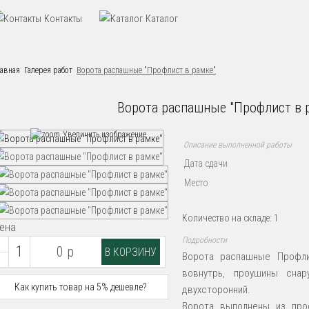
Контакты
Каталог
лавная
Галерея работ
Ворота распашные "Профлист в рамке"
Ворота распашные "Профлист в 
Увеличить изображение
Описание выполненной работы
Дата сдачи
Место
Количество на складе:
1
ена
Подробности
0 р
Ворота распашные Проф
вовнутрь, проушины снар
Как купить товар на 5% дешевле?
двухсторонний.
Ворота выполнены из про