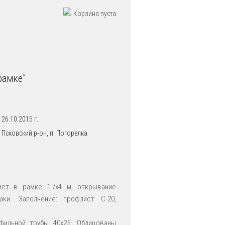
Корзина пуста
рамке"
26.10.2015 г.
Псковский р-он, п. Погорелка
лист в рамке
1,7х4 м, открывание
ужи. Заполнение: профлист С-20,
фильной трубы 40х25. Облицованы